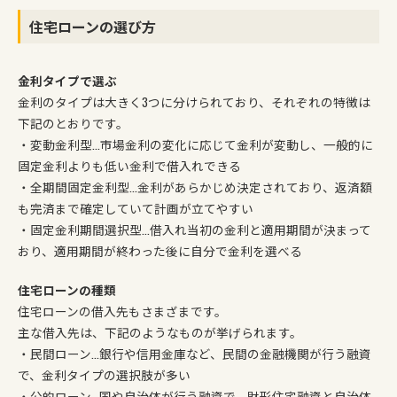
住宅ローンの選び方
金利タイプで選ぶ
金利のタイプは大きく3つに分けられており、それぞれの特徴は
下記のとおりです。
・変動金利型…市場金利の変化に応じて金利が変動し、一般的に
固定金利よりも低い金利で借入れできる
・全期間固定金利型…金利があらかじめ決定されており、返済額
も完済まで確定していて計画が立てやすい
・固定金利期間選択型…借入れ当初の金利と適用期間が決まって
おり、適用期間が終わった後に自分で金利を選べる
住宅ローンの種類
住宅ローンの借入先もさまざまです。
主な借入先は、下記のようなものが挙げられます。
・民間ローン…銀行や信用金庫など、民間の金融機関が行う融資
で、金利タイプの選択肢が多い
・公的ローン…国や自治体が行う融資で、財形住宅融資と自治体